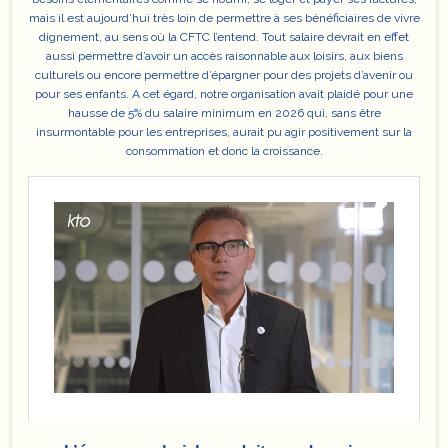
mais il est aujourd’hui très loin de permettre à ses bénéficiaires de vivre
dignement, au sens où la CFTC l’entend. Tout salaire devrait en effet
aussi permettre d’avoir un accès raisonnable aux loisirs, aux biens
culturels ou encore permettre d’épargner pour des projets d’avenir ou
pour ses enfants. A cet égard, notre organisation avait plaidé pour
une
hausse de 5% du salaire minimum en 2026
qui, sans être
insurmontable pour les entreprises, aurait pu agir positivement sur la
consommation et donc la croissance.