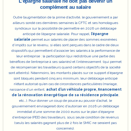
L’épargne salariale ne doit pas devenir un
complément au salaire
Outre l’augmentation de la prime d’activité, le gouvernement a par
ailleurs sondé ces dernières semaines la CFTC et ses homologues
syndicaux sur la possibilité de permettre en 2026
un déblocage
anticipé de l’épargne salariale
. Pour rappel,
l’épargne
salariale
permet aux salariés de placer des sommes exonérées
d’impôts sur le revenu, si elles sont perçues dans le cadre de deux
dispositifs qui permettent d'associer les salariés à la performance de
leur entreprise : la participation (qui redistribue une partie des
bénéfices de l’entreprise à ses salariés) et l’intéressement (qui permet
de récompenser les travailleurs quand certains objectifs de la société
sont atteints). Néanmoins, les montants placés sur ce support d’épargne
sont bloqués pendant cinq ans minimum, leur déblocage anticipé
n’étant autorisé qu’en cas de circonstances particulières (mariage,
naissance d’un enfant,
achat d’un véhicule propre, financement
de la rénovation énergétique de sa résidence principale
,
etc…). Pour donner un coup de pouce au pouvoir d’achat, le
gouvernement envisagerait donc d'autoriser en 2026 un déblocage
immédiat d’une somme de 2000 euros sur le plan d’épargne
d’entreprise (PEE) des travailleurs, sous seule condition de revenus
(seuls les salariés gagnant plus de 2 fois le SMIC ne seraient pas
concernés).