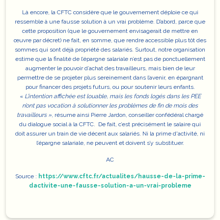
Là encore, la CFTC considère que le gouvernement déploie ce qui
ressemble à une fausse solution à un vrai problème. D’abord, parce que
cette proposition (que le gouvernement envisagerait de mettre en
œuvre par décret) ne fait, en somme, que rendre accessible plus tôt des
sommes qui sont déjà propriété des salariés. Surtout, notre organisation
estime que la finalité de l’épargne salariale n’est pas de ponctuellement
augmenter le pouvoir d’achat des travailleurs, mais bien de leur
permettre de se projeter plus sereinement dans l’avenir, en épargnant
pour financer des projets futurs, ou pour soutenir leurs enfants.
«
L’intention affichée est louable, mais les fonds logés dans les PEE
n’ont pas vocation à solutionner les problèmes de fin de mois des
travailleurs »
, résume ainsi Pierre Jardon, conseiller confédéral chargé
du dialogue social à la CFTC. De fait,
c’est précisément le salaire qui
doit assurer un train de vie décent aux salariés
. Ni la prime d'activité, ni
l’épargne salariale, ne peuvent et doivent s’y substituer.
AC
Source :
https://www.cftc.fr/actualites/hausse-de-la-prime-
dactivite-une-fausse-solution-a-un-vrai-probleme