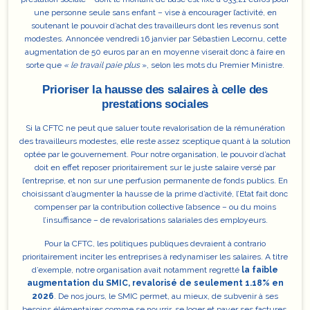
une personne seule sans enfant – vise à encourager l’activité, en
soutenant le pouvoir d’achat des travailleurs dont les revenus sont
modestes. Annoncée vendredi 16 janvier par Sébastien Lecornu, cette
augmentation de 50 euros par an en moyenne viserait donc à faire en
sorte que
« le travail paie plus
», selon les mots du Premier Ministre.
Prioriser la hausse des salaires à celle des
prestations sociales
Si la CFTC ne peut que saluer toute revalorisation de la rémunération
des travailleurs modestes, elle reste assez sceptique quant à la solution
optée par le gouvernement. Pour notre organisation,
le pouvoir d’achat
doit en effet reposer prioritairement sur le juste salaire
versé par
l’entreprise, et non sur une perfusion permanente de fonds publics. En
choisissant d’augmenter la hausse de la prime d’activité, l’Etat fait donc
compenser par la contribution collective l’absence – ou du moins
l’insuffisance – de revalorisations salariales des employeurs.
Pour la CFTC, les politiques publiques devraient à contrario
prioritairement inciter les entreprises à redynamiser les salaires. A titre
d’exemple, notre organisation avait notamment regretté
la faible
augmentation du SMIC, revalorisé de seulement 1.18% en
2026
. De nos jours, le SMIC permet, au mieux, de subvenir à ses
besoins élémentaires comme se nourrir, se loger et payer ses factures,