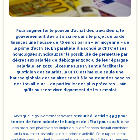
Pour augmenter le pouvoir d’achat des travailleurs, le
gouvernement devrait inscrire dans le projet de loi de
finances une hausse de 50 euros par an – en moyenne – de
la prime d’activité. En parallèle, il a sondé la CFTC et ses
homologues syndicaux sur la possibilité de permettre par
décret aux salariés de débloquer 2000 € de leur épargne
salariale, en 2026. Si ces mesures visent à faciliter le
quotidien des salariés, la CFTC estime que seule une
hausse globale des salaires serait à la hauteur des besoins
des travailleurs – en particulier des plus précaires – afin
qu’ils puissent vivre dignement de leur emploi.
Alors que le gouvernement devrait
recourir à l’article 49.3 pour
tenter de faire adopter le budget de l’Etat pour 2026
, l’une
des mesures phares de ce projet de loi de finances devrait consister
en
la hausse substantielle de la prime d’activité
. Pour rappel, cette
prestation sociale – dont le montant de base est fixé à 633,21 euros pour