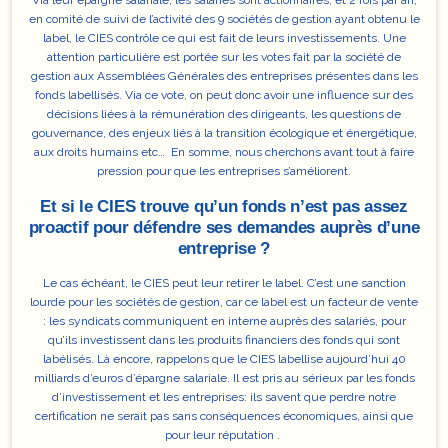
Via leur épargne salariale, les salariés sont actionnaires, et 2 fois par an,
en comité de suivi de l’activité des 9 sociétés de gestion ayant obtenu le
label,
le CIES contrôle ce qui est fait de leurs investissements
. Une
attention particulière est portée sur les votes fait par la société de
gestion aux Assemblées Générales des entreprises présentes dans les
fonds labellisés. Via ce vote, on peut donc avoir une influence sur des
décisions liées à la rémunération des dirigeants, les questions de
gouvernance, des enjeux liés à la transition écologique et énergétique,
aux droits humains etc… En somme, nous cherchons avant tout à faire
pression pour que les entreprises s’améliorent.
Et si le CIES trouve qu’un fonds n’est pas assez
proactif pour défendre ses demandes auprès d’une
entreprise ?
Le cas échéant, le CIES peut leur retirer le label. C’est une sanction
lourde pour les sociétés de gestion, car ce label est un facteur de vente
: les syndicats communiquent en interne auprès des salariés, pour
qu’ils investissent dans les produits financiers des fonds qui sont
labélisés. Là encore, rappelons que le CIES labellise aujourd’hui 40
milliards d’euros d’épargne salariale.
Il est pris au sérieux par les fonds
d’investissement et les entreprises
: ils savent que perdre notre
certification ne serait pas sans conséquences économiques, ainsi que
pour leur réputation .